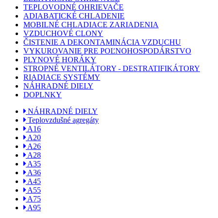
TEPLOVODNÉ OHRIEVAČE
ADIABATICKÉ CHLADENIE
MOBILNÉ CHLADIACE ZARIADENIA
VZDUCHOVÉ CLONY
ČISTENIE A DEKONTAMINÁCIA VZDUCHU
VYKUROVANIE PRE POĽNOHOSPODÁRSTVO
PLYNOVÉ HORÁKY
STROPNÉ VENTILÁTORY - DESTRATIFIKÁTORY
RIADIACE SYSTÉMY
NÁHRADNÉ DIELY
DOPLNKY
NÁHRADNÉ DIELY
Teplovzdušné agregáty
A16
A20
A26
A28
A35
A36
A45
A55
A75
A95