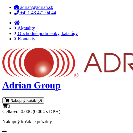
adrian@adrian.sk
+421 48 471 04 44
Aktuality
Obchodné podmienky, katalógy
Kontakty
Adrian Group
Nakúpný košík (0)
0
Celkovo:
0.00€ (0.00€ s DPH)
Nákupný košík je prázdny