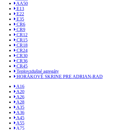
AA50
E13
E22
E35
CR6
CR9
CR12
CR15
CR18
CR24
CR30
CR36
CR45
Teplovzdušné agregáty
HORÁKOVÉ SKRINE PRE ADRIAN-RAD
A16
A20
A26
A28
A35
A36
A45
A55
A75