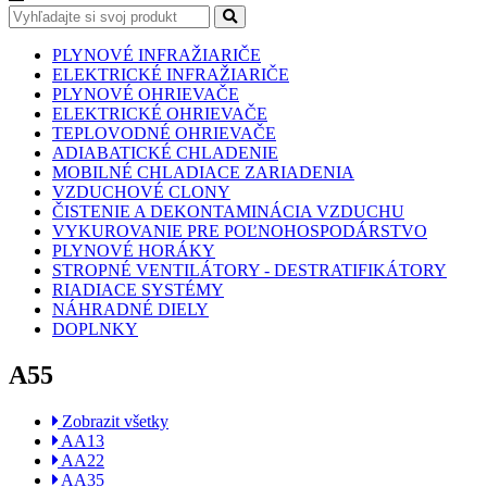
PLYNOVÉ INFRAŽIARIČE
ELEKTRICKÉ INFRAŽIARIČE
PLYNOVÉ OHRIEVAČE
ELEKTRICKÉ OHRIEVAČE
TEPLOVODNÉ OHRIEVAČE
ADIABATICKÉ CHLADENIE
MOBILNÉ CHLADIACE ZARIADENIA
VZDUCHOVÉ CLONY
ČISTENIE A DEKONTAMINÁCIA VZDUCHU
VYKUROVANIE PRE POĽNOHOSPODÁRSTVO
PLYNOVÉ HORÁKY
STROPNÉ VENTILÁTORY - DESTRATIFIKÁTORY
RIADIACE SYSTÉMY
NÁHRADNÉ DIELY
DOPLNKY
A55
Zobrazit všetky
AA13
AA22
AA35